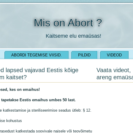
Mis on Abort ?
Kaitseme elu emaüsas!
ABORDI TEGEMISE VIISID.
PILDID
VIDEOD
sed lapsed vajavad Eestis kõige
Vaata videot,
m kaitset?
areng emaüs
psed, kes on emaihus!
 tapetakse Eestis emaihus umbes 50 last.
 katkestamise ja steriliseerimise seadus ütleb: § 12.
ise kohustus
rasedust katkestada soovivale naisele või teovõimetu