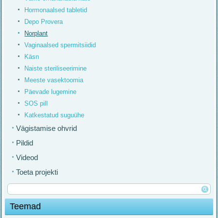
Hormonaalsed tabletid
Depo Provera
Norplant
Vaginaalsed spermitsiidid
Käsn
Naiste steriliseerimine
Meeste vasektoomia
Päevade lugemine
SOS pill
Katkestatud suguühe
Vägistamise ohvrid
Pildid
Videod
Toeta projekti
Teemad