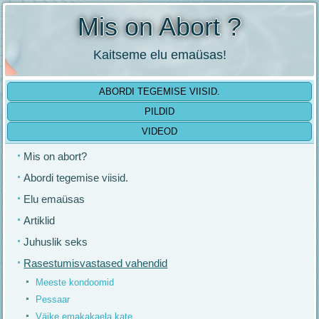
Mis on Abort ?
Kaitseme elu emaüsas!
ABORDI TEGEMISE VIISID.
PILDID
VIDEOD
Mis on abort?
Abordi tegemise viisid.
Elu emaüsas
Artiklid
Juhuslik seks
Rasestumisvastased vahendid
Meeste kondoomid
Pessaar
Väike emakakaela kate