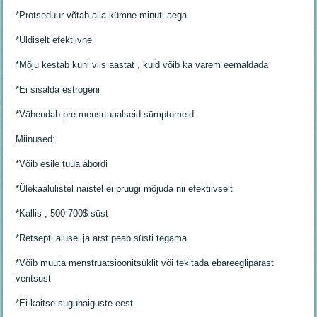
*Protseduur võtab alla kümne minuti aega
*Üldiselt efektiivne
*Mõju kestab kuni viis aastat , kuid võib ka varem eemaldada
*Ei sisalda estrogeni
*Vähendab pre-mensrtuaalseid sümptomeid
Miinused:
*Võib esile tuua abordi
*Ülekaalulistel naistel ei pruugi mõjuda nii efektiivselt
*Kallis , 500-700$ süst
*Retsepti alusel ja arst peab süsti tegama
*Võib muuta menstruatsioonitsüklit või tekitada ebareeglipärast
veritsust
*Ei kaitse suguhaiguste eest