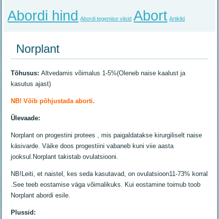
Abordi hind
Abort
Abordi tegemise viisid
Artiklid
Norplant
Tõhusus:
Altvedamis võimalus 1-5%(Oleneb naise kaalust ja
kasutus ajast)
NB! Võib põhjustada aborti.
Ülevaade:
Norplant on progestini protees , mis paigaldatakse kirurgiliselt naise
käsivarde. Väike doos progestiini vabaneb kuni viie aasta
jooksul.Norplant takistab ovulatsiooni.
NB!Leiti, et naistel, kes seda kasutavad, on ovulatsioon11-73% korral
.See teeb eostamise väga võimalikuks. Kui eostamine toimub toob
Norplant abordi esile.
Plussid: